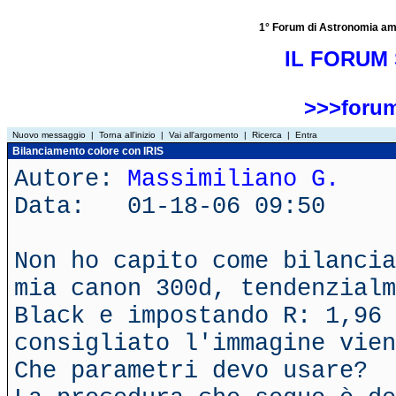
1° Forum di Astronomia amator
IL FORUM 
>>>forum
Nuovo messaggio
|
Torna all'inizio
|
Vai all'argomento
|
Ricerca
|
Entra
Bilanciamento colore con IRIS
Autore:
Massimiliano G.
Data: 01-18-06 09:50
Non ho capito come bilancia
mia canon 300d, tendenzialm
Black e impostando R: 1,96
consigliato l'immagine vien
Che parametri devo usare?